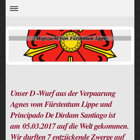
Mopszucht vom Fürstentum Lippe
Unser D -Wurf aus der Verpaarung
Agnes vom Fürstentum Lippe und
Principado De Dirdam Santiago ist
am 05.03.2017 auf die Welt gekommen.
Wir durften 7 entzückende Zwerge auf