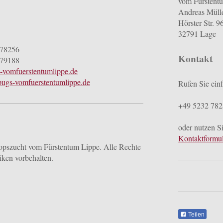
vom Fürstent
Andreas Müll
Hörster Str. 9
32791 Lage
 78256
Kontakt
 79188
-vomfuerstentumlippe.de
gs-vomfuerstentumlippe.de
Rufen Sie ein
+49 5232 78
oder nutzen S
Kontaktformul
pszucht vom Fürstentum Lippe. Alle Rechte
ken vorbehalten.
Teilen