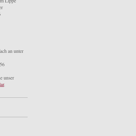
um Lippe
er
6
fach an unter
256
ie unser
ar
.