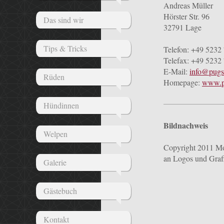
Andreas Müller
Hörster Str. 96
Das sind wir
32791 Lage
Tips & Tricks
Telefon: +49 5232
Telefax: +49 5232
E-Mail:
info@pugs
Rüden
Homepage:
www.pu
Hündinnen
Bildnachweis
Welpen
Copyright 2011 Mo
an Logos und Grafi
Galerie
Gästebuch
Kontakt